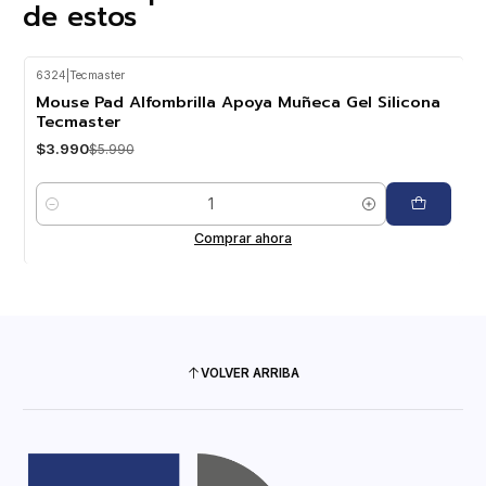
de estos
6324
|
Tecmaster
-33%
OFF
Mouse Pad Alfombrilla Apoya Muñeca Gel Silicona
Tecmaster
$3.990
$5.990
Cantidad
Comprar ahora
VOLVER ARRIBA