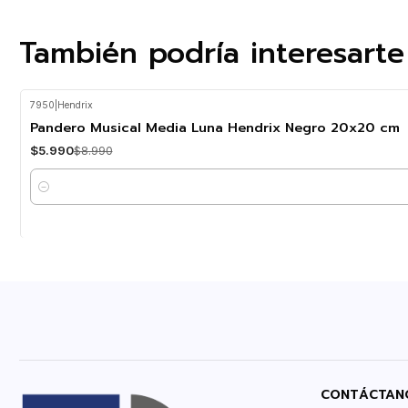
También podría interesarte
7950
|
Hendrix
-33%
OFF
Pandero Musical Media Luna Hendrix Negro 20x20 cm
$5.990
$8.990
Cantidad
CONTÁCTAN