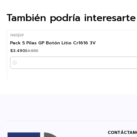
También podría interesarte
7465
|
GP
-30%
OFF
Pack 5 Pilas GP Botón Litio Cr1616 3V
$3.490
$4.990
Cantidad
CONTÁCTAN