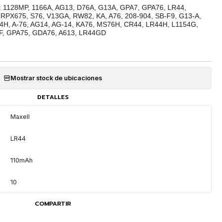
as: 1128MP, 1166A, AG13, D76A, G13A, GPA7, GPA76, LR44,
RPX675, S76, V13GA, RW82, KA, A76, 208-904, SB-F9, G13-A,
4H, A-76, AG14, AG-14, KA76, MS76H, CR44, LR44H, L1154G,
F, GPA75, GDA76, A613, LR44GD
Mostrar stock de ubicaciones
DETALLES
Maxell
LR44
110mAh
10
COMPARTIR