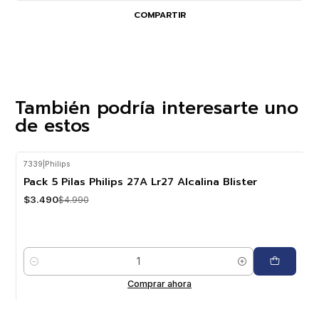
COMPARTIR
También podría interesarte uno
de estos
7339
|
Philips
-30%
OFF
Pack 5 Pilas Philips 27A Lr27 Alcalina Blister
$3.490
$4.990
Cantidad
Comprar ahora