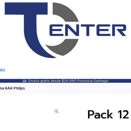
tis
Envíos gratis desde $24.990 Provincia Santiago
ina AAA Philips
Pack 12