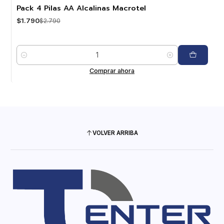
-36%
OFF
Pack 4 Pilas AA Alcalinas Macrotel
$1.790
$2.790
Cantidad
Comprar ahora
VOLVER ARRIBA