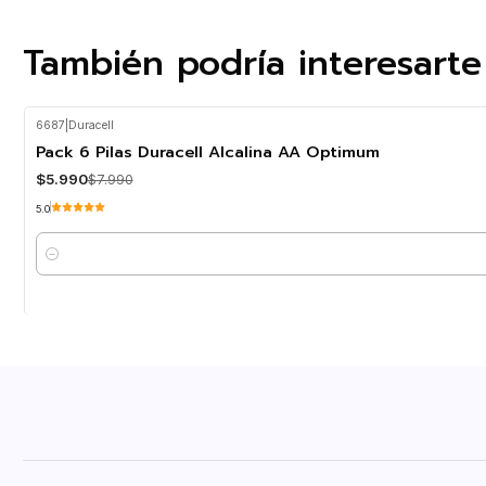
También podría interesarte
6687
|
Duracell
-25%
OFF
Pack 6 Pilas Duracell Alcalina AA Optimum
$5.990
$7.990
5.0
Cantidad