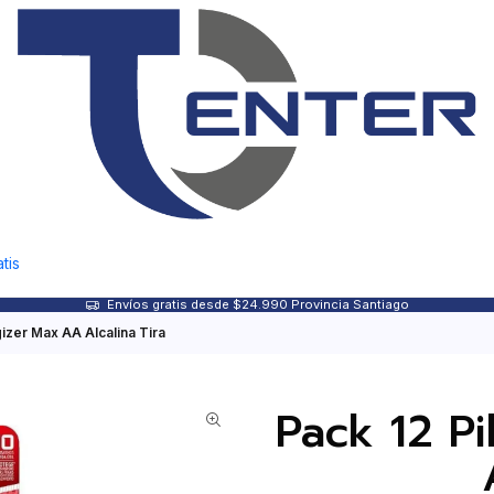
tis
Envíos gratis desde $24.990 Provincia Santiago
gizer Max AA Alcalina Tira
Pack 12 P