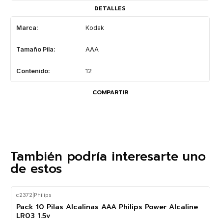
DETALLES
Marca:
Kodak
Tamaño Pila:
AAA
Contenido:
12
COMPARTIR
También podría interesarte uno
de estos
c2372
|
Philips
-40%
OFF
Pack 10 Pilas Alcalinas AAA Philips Power Alcaline
LR03 1.5v