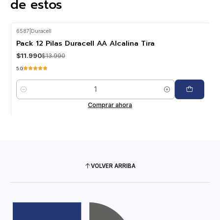
de estos
6587
|
Duracell
-14%
OFF
Pack 12 Pilas Duracell AA Alcalina Tira
$11.990
$13.990
5.0
Cantidad
Comprar ahora
VOLVER ARRIBA