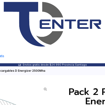
tis
Envíos gratis desde $24.990 Provincia Santiago
Recargables D Energizer 2500Mha
Pack 2 
Ene