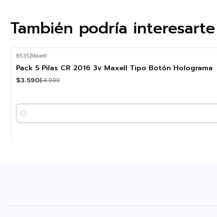
También podría interesarte
8535
|
Maxell
-28%
OFF
Pack 5 Pilas CR 2016 3v Maxell Tipo Botón Holograma
$3.590
$4.990
Cantidad