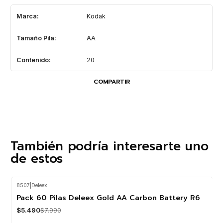
Marca:
Kodak
Tamaño Pila:
AA
Contenido:
20
COMPARTIR
También podría interesarte uno
de estos
8507
|
Deleex
-31%
OFF
Pack 60 Pilas Deleex Gold AA Carbon Battery R6
$5.490
$7.990