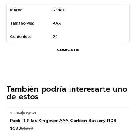
Marca:
Kodak
Tamaño Pila:
AAA
Contenido:
20
COMPARTIR
También podría interesarte uno
de estos
e60064
|
Kingever
-50%
OFF
Pack 4 Pilas Kingever AAA Carbon Battery R03
$990
$1.990