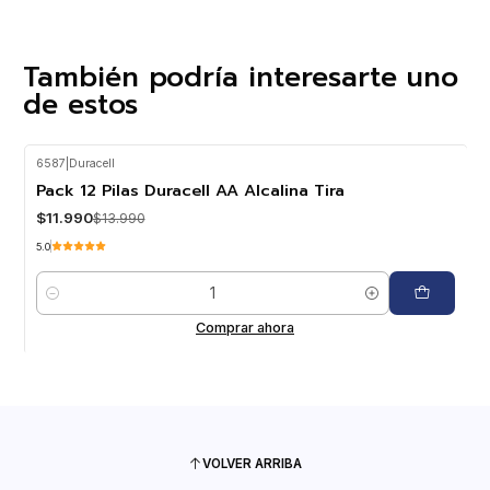
También podría interesarte uno
de estos
6587
|
Duracell
-14%
OFF
Pack 12 Pilas Duracell AA Alcalina Tira
$11.990
$13.990
5.0
Cantidad
Comprar ahora
VOLVER ARRIBA