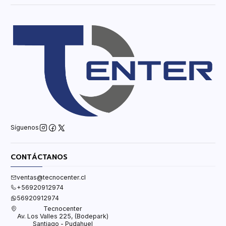
Síguenos
CONTÁCTANOS
ventas@tecnocenter.cl
+56920912974
56920912974
Tecnocenter
Av. Los Valles 225, (Bodepark)
Santiago - Pudahuel