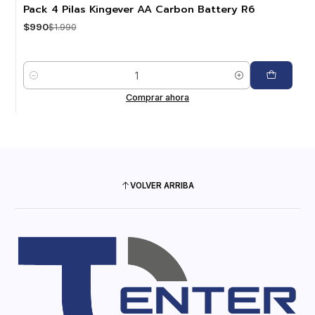
-50%
OFF
Pack 4 Pilas Kingever AA Carbon Battery R6
$990
$1.990
Cantidad
Comprar ahora
VOLVER ARRIBA