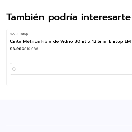
También podría interesarte
8279
|
Emtop
-18%
OFF
Cinta Métrica Fibra de Vidrio 30mt x 12.5mm Emtop E
$8.990
$10.986
Cantidad