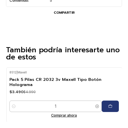
Contenido:
5
COMPARTIR
También podría interesarte uno
de estos
8512
|
Maxell
-30%
OFF
Pack 5 Pilas CR 2032 3v Maxell Tipo Botón
Holograma
$3.490
$4.990
Cantidad
Comprar ahora