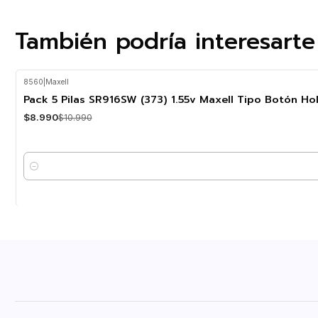
También podría interesarte
8560
|
Maxell
-18%
OFF
Pack 5 Pilas SR916SW (373) 1.55v Maxell Tipo Botón H
$8.990
$10.990
Cantidad