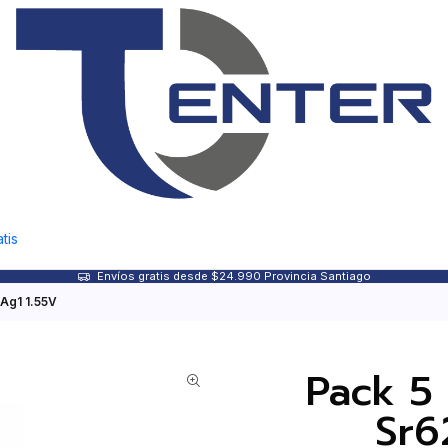
tis
Envíos gratis desde $24.990 Provincia Santiago
 Ag1 1.55V
Pack 5 
Sr6