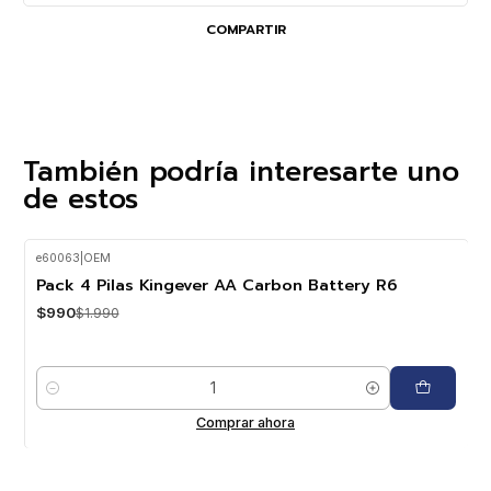
COMPARTIR
También podría interesarte uno
de estos
e60063
|
OEM
-50%
OFF
Pack 4 Pilas Kingever AA Carbon Battery R6
$990
$1.990
Cantidad
Comprar ahora