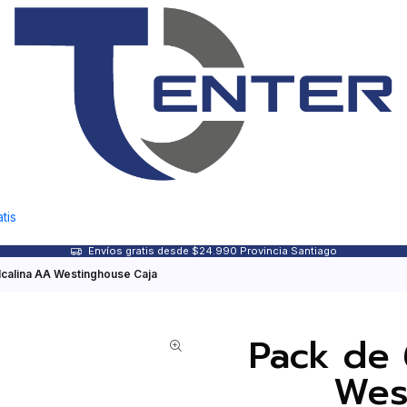
tis
Envíos gratis desde $24.990 Provincia Santiago
lcalina AA Westinghouse Caja
Pack de 
Wes