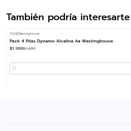
También podría interesarte
7306
|
Westinghouse
-44%
OFF
Pack 4 Pilas Dynamo Alcalina Aa Westinghouse
$1.390
$2.490
Cantidad