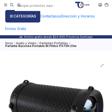
CATEGORÍAS
Contáctanos
Dirección y Horarios
Envíos Gratis
Envíos gratis desde $24.990 Provincia Santiago
Inicio
Audio y Video
Parlantes Portatiles
Parlante Bazooka Portable Bt Philco PX75N 20w