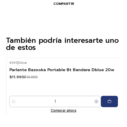
COMPARTIR
También podría interesarte uno
de estos
6945
|
Dblue
-20%
OFF
Parlante Bazooka Portable Bt Bandera Dblue 20w
$11.990
$14.990
Cantidad
Comprar ahora