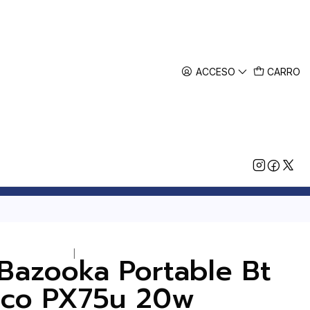
ACCESO
CARRO
|
 Bazooka Portable Bt
lco PX75u 20w