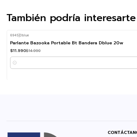
También podría interesarte
6945
|
Dblue
-20%
OFF
Parlante Bazooka Portable Bt Bandera Dblue 20w
$11.990
$14.990
Cantidad
CONTÁCTAN