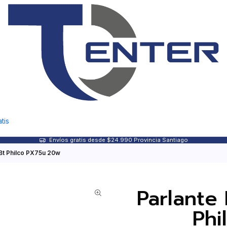
tis
Envíos gratis desde $24.990 Provincia Santiago
Bt Philco PX75u 20w
Parlante
Phi