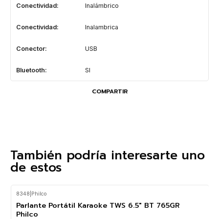
Conectividad:
Inalámbrico
Conectividad:
Inalambrica
Conector:
USB
Bluetooth:
SI
COMPARTIR
También podría interesarte uno
de estos
8348
|
Philco
-33%
OFF
Parlante Portátil Karaoke TWS 6.5" BT 765GR
Philco