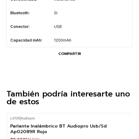
Bluetooth:
SI
Conector:
USB
Capacidad mAh:
1200mAh
COMPARTIR
También podría interesarte uno
de estos
c2108
|
Audiopro
-17%
OFF
Parlante Inalámbrico BT Audiopro Usb/Sd
Ap02089R Rojo