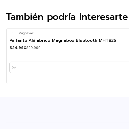
También podría interesarte
8533
|
Magnavox
-17%
OFF
Parlante Alámbrico Magnabox Bluetooth MHT825
$24.990
$29.990
Cantidad