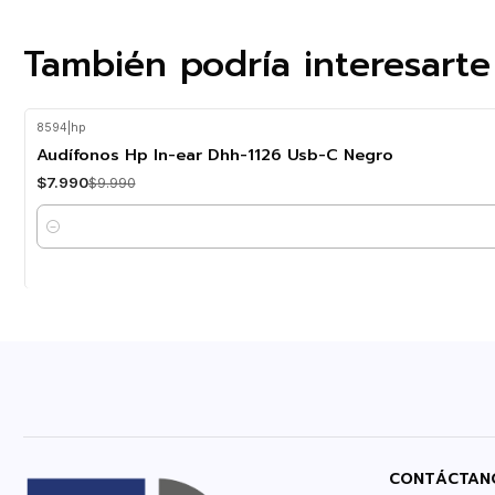
También podría interesarte
8594
|
hp
-20%
OFF
Audífonos Hp In-ear Dhh-1126 Usb-C Negro
$7.990
$9.990
Cantidad
CONTÁCTAN