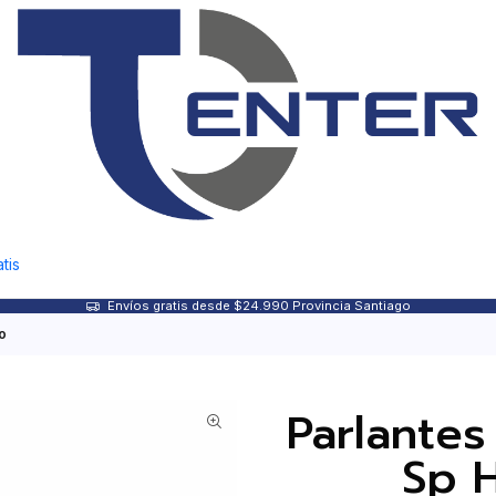
tis
Envíos gratis desde $24.990 Provincia Santiago
o
Parlante
Sp 