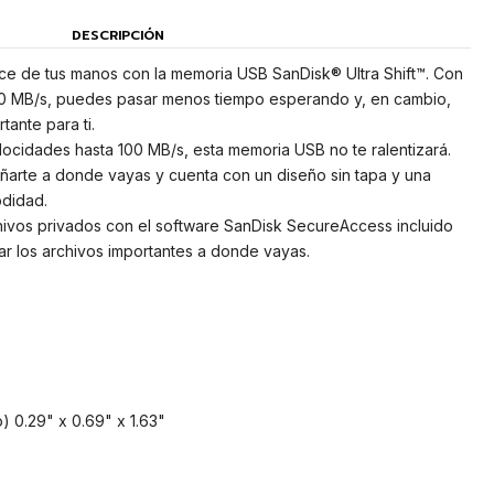
DESCRIPCIÓN
nce de tus manos con la memoria USB SanDisk® Ultra Shift™. Con
00 MB/s, puedes pasar menos tiempo esperando y, en cambio,
tante para ti.
locidades hasta 100 MB/s, esta memoria USB no te ralentizará.
ñarte a donde vayas y cuenta con un diseño sin tapa y una
odidad.
hivos privados con el software SanDisk SecureAccess incluido
ar los archivos importantes a donde vayas.
) 0.29" x 0.69" x 1.63"