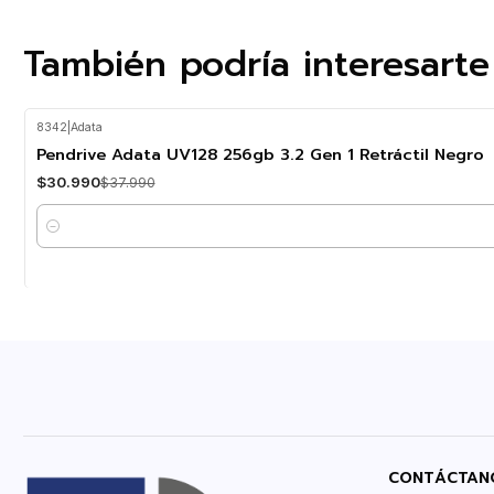
También podría interesarte
8342
|
Adata
-18%
OFF
Pendrive Adata UV128 256gb 3.2 Gen 1 Retráctil Negro
$30.990
$37.990
Cantidad
CONTÁCTAN