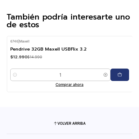
También podría interesarte uno
de estos
6746
|
Maxell
-13%
OFF
Pendrive 32GB Maxell USBFlix 3.2
$12.990
$14.990
Cantidad
Comprar ahora
VOLVER ARRIBA