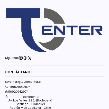
Síguenos
CONTÁCTANOS
ventas@tecnocenter.cl
+56920912974
56920912974
Tecnocenter
Av. Los Valles 225, (Bodepark)
Santiago - Pudahuel
Región Metropolitana - Chile