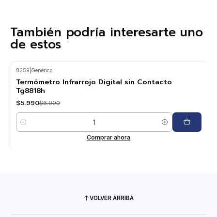
También podría interesarte uno
de estos
8259
|
Genérico
-14%
OFF
Termómetro Infrarrojo Digital sin Contacto
Tg8818h
$5.990
$6.990
Cantidad
Comprar ahora
VOLVER ARRIBA