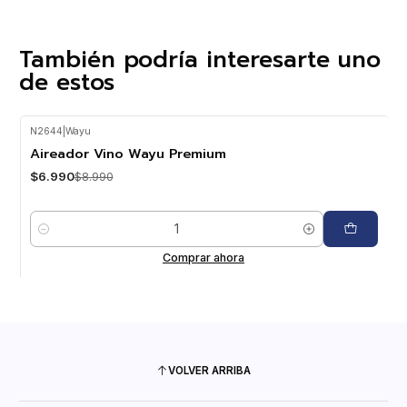
También podría interesarte uno
de estos
N2644
|
Wayu
-22%
OFF
Aireador Vino Wayu Premium
$6.990
$8.990
Cantidad
Comprar ahora
VOLVER ARRIBA