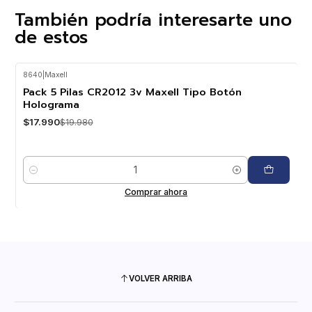
También podría interesarte uno
de estos
8640
|
Maxell
-10%
OFF
Pack 5 Pilas CR2012 3v Maxell Tipo Botón
Holograma
$17.990
$19.980
Cantidad
Comprar ahora
VOLVER ARRIBA