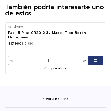
También podría interesarte uno
de estos
8640
|
Maxell
-10%
OFF
Pack 5 Pilas CR2012 3v Maxell Tipo Botón
Holograma
$17.990
$19.980
Cantidad
Comprar ahora
VOLVER ARRIBA