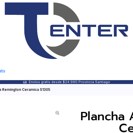
tis
Envíos gratis desde $24.990 Provincia Santiago
ra Remington Ceramica S1305
Plancha 
Ce