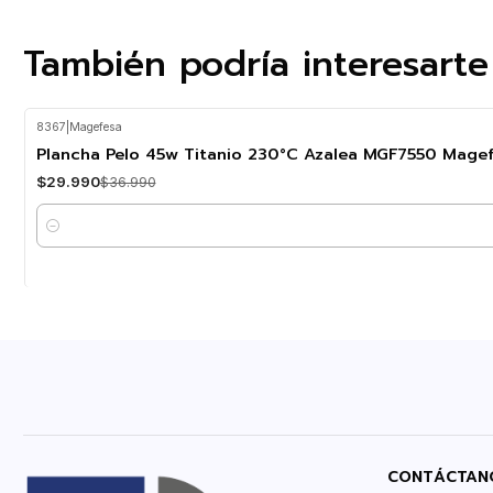
También podría interesarte
8367
|
Magefesa
-19%
OFF
Plancha Pelo 45w Titanio 230°C Azalea MGF7550 Mage
$29.990
$36.990
Cantidad
CONTÁCTAN