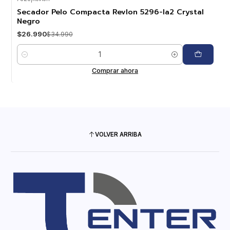
-23%
OFF
Secador Pelo Compacta Revlon 5296-la2 Crystal
Negro
$26.990
$34.990
Cantidad
Comprar ahora
VOLVER ARRIBA