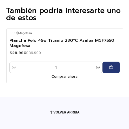
También podría interesarte uno
de estos
8367
|
Magefesa
-19%
OFF
Plancha Pelo 45w Titanio 230°C Azalea MGF7550
Magefesa
$29.990
$36.990
Cantidad
Comprar ahora
VOLVER ARRIBA