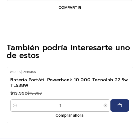
COMPARTIR
También podría interesarte uno
de estos
c2355
|
Tecnolab
-13%
OFF
Batería Portátil Powerbank 10.000 Tecnolab 22.5w
TL538W
$13.990
$15.990
Cantidad
Comprar ahora