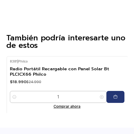
También podría interesarte uno
de estos
8381
|
Philco
-24%
OFF
Radio Portátil Recargable con Panel Solar Bt
PLCICX66 Philco
$18.990
$24.990
Cantidad
Comprar ahora