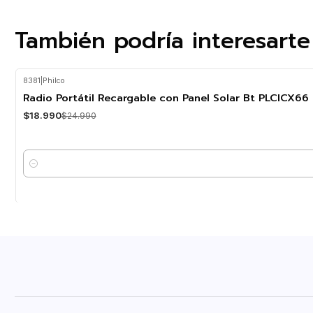
También podría interesarte
8381
|
Philco
-24%
OFF
Radio Portátil Recargable con Panel Solar Bt PLCICX66 
$18.990
$24.990
Cantidad