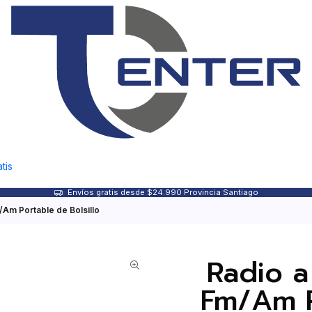
tis
Envíos gratis desde $24.990 Provincia Santiago
m/Am Portable de Bolsillo
Radio a
Fm/Am P