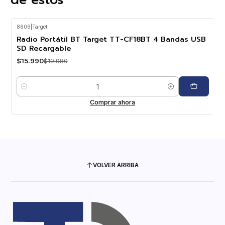
8609
|
Target
-20%
OFF
Radio Portátil BT Target TT-CF18BT 4 Bandas USB
SD Recargable
$15.990
$19.980
Cantidad
Comprar ahora
VOLVER ARRIBA