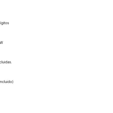
ígitos
mW
cluidas.
ncluido)