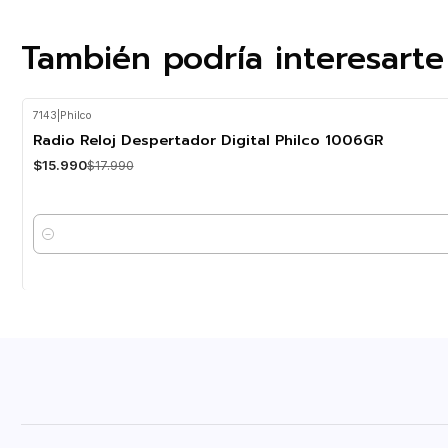
También podría interesarte
7143
|
Philco
-11%
OFF
Radio Reloj Despertador Digital Philco 1006GR
$15.990
$17.990
Cantidad