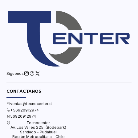
Síguenos
CONTÁCTANOS
ventas@tecnocenter.cl
+56920912974
56920912974
Tecnocenter
Av. Los Valles 225, (Bodepark)
Santiago - Pudahuel
Región Metropolitana - Chile