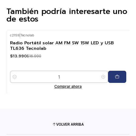
También podría interesarte uno
de estos
c2159
|
Tecnolab
-18%
OFF
Radio Portátil solar AM FM SW 15W LED y USB
TL636 Tecnolab
$13.990
$16.990
Cantidad
Comprar ahora
VOLVER ARRIBA