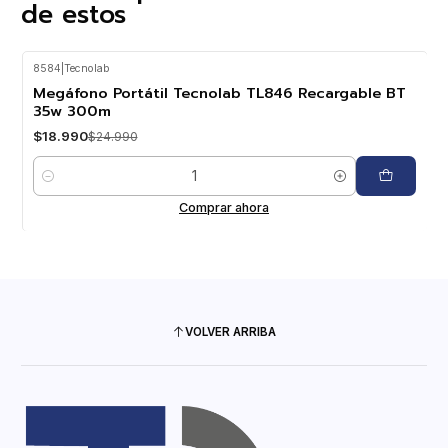
de estos
8584
|
Tecnolab
-24%
OFF
Megáfono Portátil Tecnolab TL846 Recargable BT
35w 300m
$18.990
$24.990
Cantidad
Comprar ahora
VOLVER ARRIBA