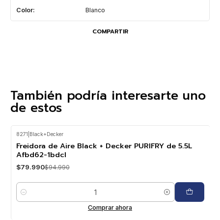
Color:
Blanco
COMPARTIR
También podría interesarte uno
de estos
8271
|
Black+Decker
-16%
OFF
Freidora de Aire Black + Decker PURIFRY de 5.5L
Afbd62-1bdcl
$79.990
$94.990
Cantidad
Comprar ahora