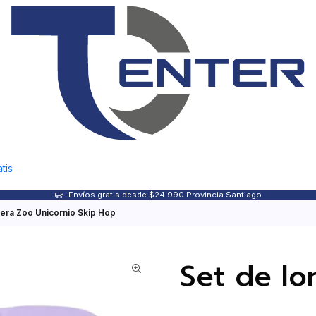
tis
Envíos gratis desde $24.990 Provincia Santiago
hera Zoo Unicornio Skip Hop
Set de lo