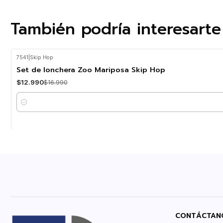
También podría interesarte
7541
|
Skip Hop
-24%
OFF
Set de lonchera Zoo Mariposa Skip Hop
$12.990
$16.990
Cantidad
CONTÁCTAN