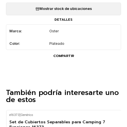
Mostrar stock de ubicaciones
DETALLES
Marca:
Oster
Color:
Plateado
COMPARTIR
También podría interesarte uno
de estos
e16373
|
Genérico
-23%
OFF
Set de Cubiertos Separables para Camping 7
Funciones 16373