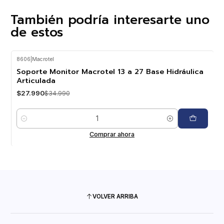
También podría interesarte uno
de estos
8606
|
Macrotel
-20%
OFF
Soporte Monitor Macrotel 13 a 27 Base Hidráulica
Articulada
$27.990
$34.990
Cantidad
Comprar ahora
VOLVER ARRIBA