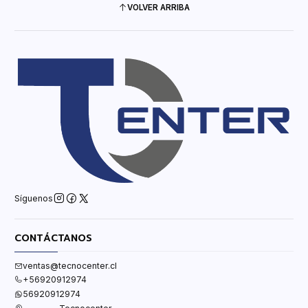
VOLVER ARRIBA
Síguenos
CONTÁCTANOS
ventas@tecnocenter.cl
+56920912974
56920912974