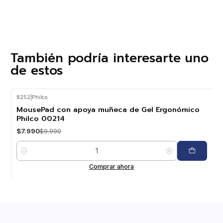
También podría interesarte uno
de estos
8252
|
Philco
-20%
OFF
MousePad con apoya muñeca de Gel Ergonómico
Philco 00214
$7.990
$9.990
Cantidad
Comprar ahora