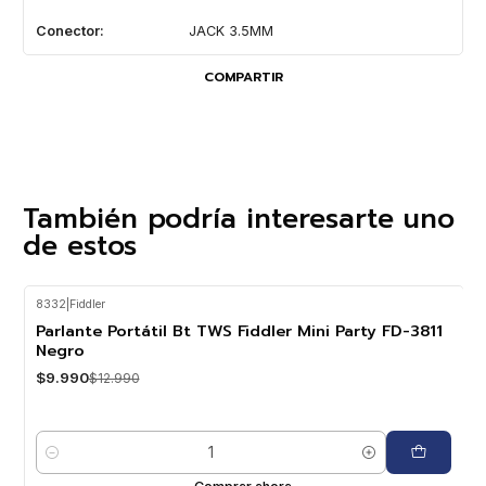
Conector:
JACK 3.5MM
COMPARTIR
También podría interesarte uno
de estos
8332
|
Fiddler
-23%
OFF
Parlante Portátil Bt TWS Fiddler Mini Party FD-3811
Negro
$9.990
$12.990
Cantidad