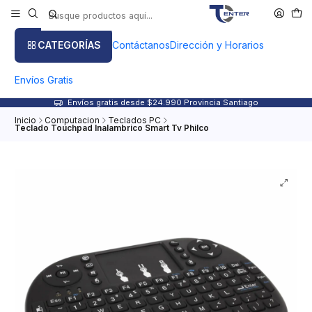
CATEGORÍAS
Contáctanos
Dirección y Horarios
Envíos Gratis
Envíos gratis desde $24.990 Provincia Santiago
Inicio
Computacion
Teclados PC
Teclado Touchpad Inalambrico Smart Tv Philco