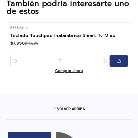
También podría interesarte uno
de estos
6368
|
Mlab
-33%
OFF
Teclado Touchpad Inalambrico Smart Tv Mlab
$7.990
$11.990
Cantidad
Comprar ahora
VOLVER ARRIBA