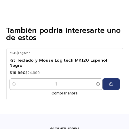
También podría interesarte uno
de estos
7245
|
Logitech
-20%
OFF
Kit Teclado y Mouse Logitech MK120 Español
Negro
$19.990
$24.990
Cantidad
Comprar ahora