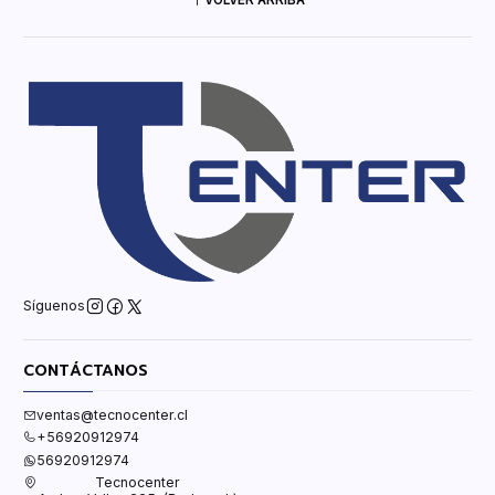
VOLVER ARRIBA
Síguenos
CONTÁCTANOS
ventas@tecnocenter.cl
+56920912974
56920912974
Tecnocenter