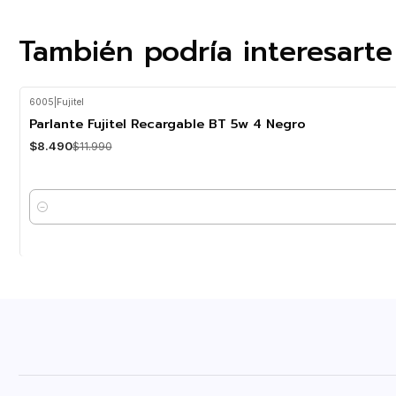
También podría interesarte
6005
|
Fujitel
-29%
OFF
Parlante Fujitel Recargable BT 5w 4 Negro
$8.490
$11.990
Cantidad